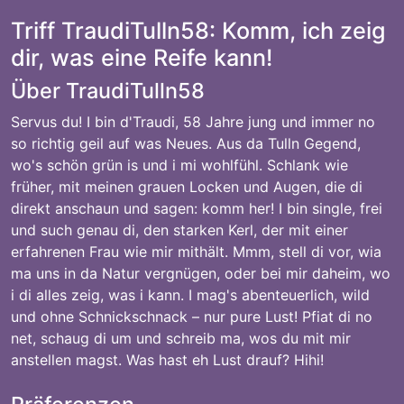
Triff TraudiTulln58: Komm, ich zeig
dir, was eine Reife kann!
Über TraudiTulln58
Servus du! I bin d'Traudi, 58 Jahre jung und immer no
so richtig geil auf was Neues. Aus da Tulln Gegend,
wo's schön grün is und i mi wohlfühl. Schlank wie
früher, mit meinen grauen Locken und Augen, die di
direkt anschaun und sagen: komm her! I bin single, frei
und such genau di, den starken Kerl, der mit einer
erfahrenen Frau wie mir mithält. Mmm, stell di vor, wia
ma uns in da Natur vergnügen, oder bei mir daheim, wo
i di alles zeig, was i kann. I mag's abenteuerlich, wild
und ohne Schnickschnack – nur pure Lust! Pfiat di no
net, schaug di um und schreib ma, wos du mit mir
anstellen magst. Was hast eh Lust drauf? Hihi!