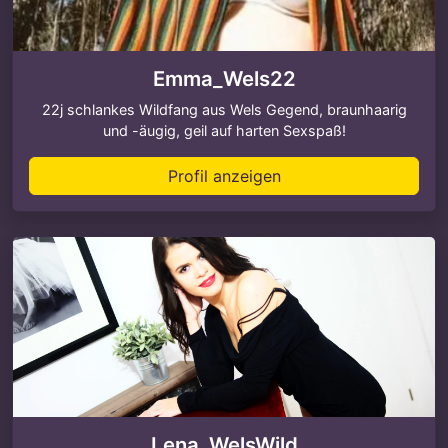
Emma_Wels22
22j schlankes Wildfang aus Wels Gegend, braunhaarig
und -äugig, geil auf harten Sexspaß!
Profil anzeigen
Lena_WelsWild