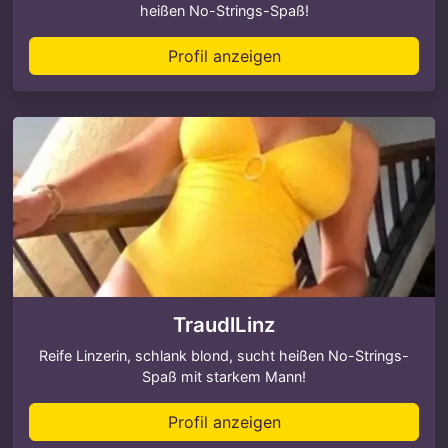
heißen No-Strings-Spaß!
Profil anzeigen
TraudlLinz
Reife Linzerin, schlank blond, sucht heißen No-Strings-
Spaß mit starkem Mann!
Profil anzeigen