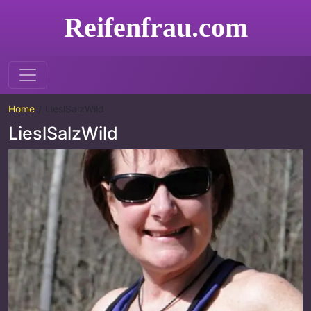
Reifenfrau.com
Home
LieslSalzWild
LieslSalzWild