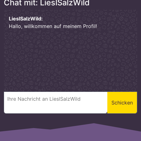
Chat mit: LieslSalzWild
LieslSalzWild:
Hallo, willkommen auf meinem Profil!
Schicken