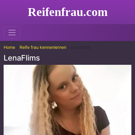
Reifenfrau.com
Home
Reife frau kennenlernen
LenaFlims
LenaFlims